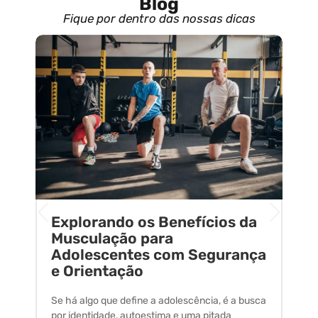
Blog
Fique por dentro das nossas dicas
Explorando os Benefícios da
E
o
Musculação para
C
Adolescentes com Segurança
U
e Orientação
C
Se há algo que define a adolescência, é a busca
A 
por identidade, autoestima e uma pitada
um