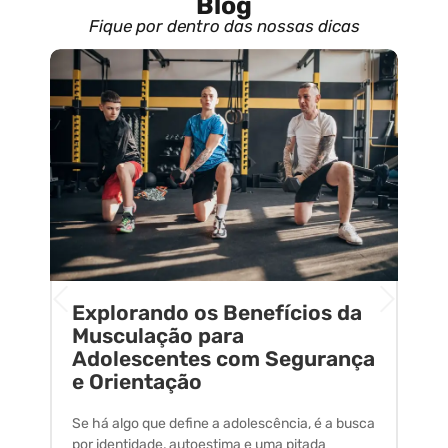
Blog
Fique por dentro das nossas dicas
Explorando os Benefícios da
E
o
Musculação para
C
Adolescentes com Segurança
U
e Orientação
C
Se há algo que define a adolescência, é a busca
A 
por identidade, autoestima e uma pitada
um