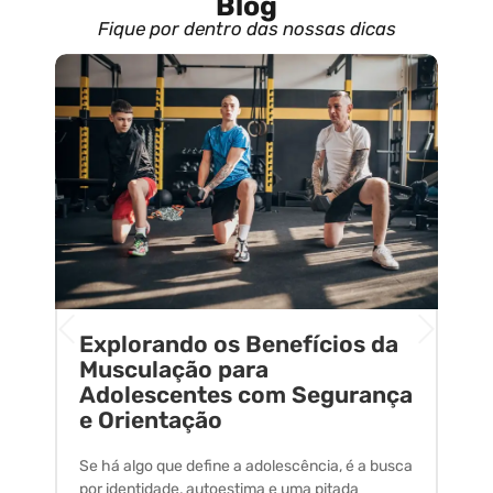
Blog
Fique por dentro das nossas dicas
Explorando os Benefícios da
E
o
Musculação para
C
Adolescentes com Segurança
U
e Orientação
C
Se há algo que define a adolescência, é a busca
A 
por identidade, autoestima e uma pitada
um