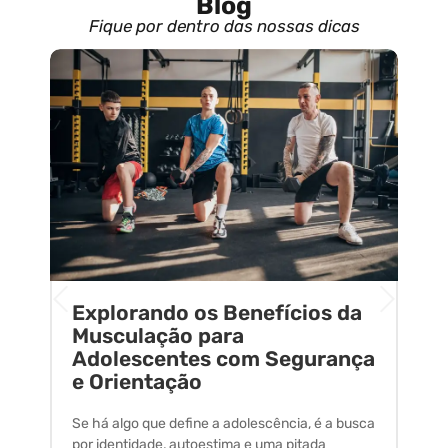
Blog
Fique por dentro das nossas dicas
Explorando os Benefícios da
E
o
Musculação para
C
Adolescentes com Segurança
U
e Orientação
C
Se há algo que define a adolescência, é a busca
A 
por identidade, autoestima e uma pitada
um