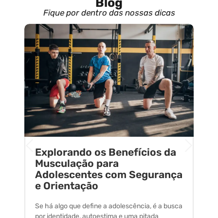
Blog
Fique por dentro das nossas dicas
Explorando os Benefícios da
E
o
Musculação para
C
Adolescentes com Segurança
U
e Orientação
C
Se há algo que define a adolescência, é a busca
A 
por identidade, autoestima e uma pitada
um