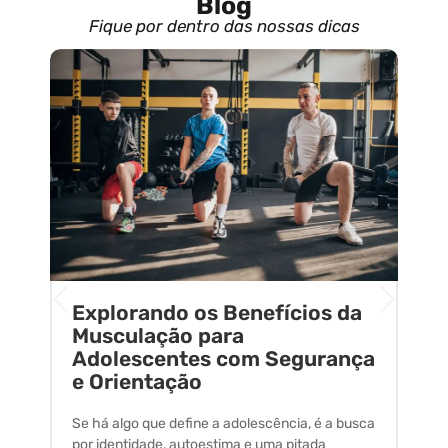
Blog
Fique por dentro das nossas dicas
Explorando os Benefícios da
E
o
Musculação para
C
Adolescentes com Segurança
U
e Orientação
C
Se há algo que define a adolescência, é a busca
A 
por identidade, autoestima e uma pitada
um