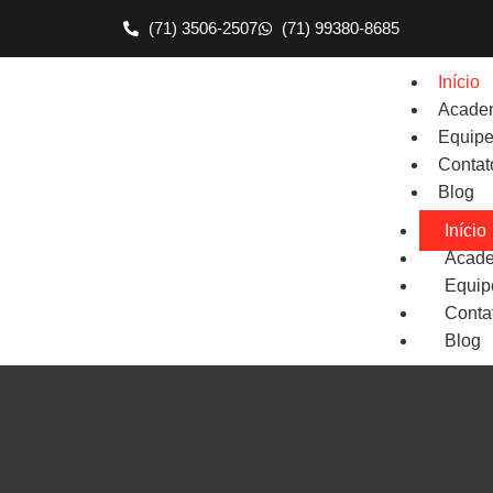
(71) 3506-2507
(71) 99380-8685
Início
Acade
Equip
Contat
Blog
Início
Acad
Equip
Conta
Blog