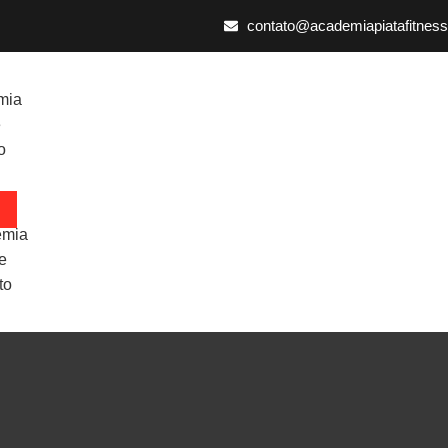
contato@academiapiatafitness
mia
e
o
emia
e
to