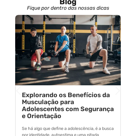
Blog
Fique por dentro das nossas dicas
Explorando os Benefícios da
E
o
Musculação para
C
Adolescentes com Segurança
U
e Orientação
C
Se há algo que define a adolescência, é a busca
A 
por identidade, autoestima e uma pitada
um