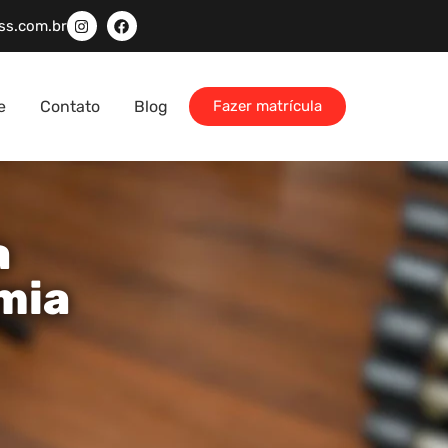
ss.com.br
e
Contato
Blog
Fazer matrícula
a
mia