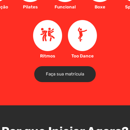
ação
Pilates
Funcional
Boxe
Sp
Ritmos
Too Dance
Faça sua matrícula