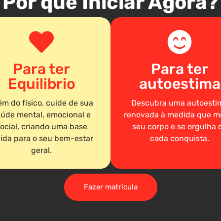
Por que Iniciar Agora?
Para ter
Para ter
Equilibrio
autoestima
ém do físico, cuide de sua
Descubra uma autoesti
úde mental, emocional e
renovada à medida que m
ocial, criando uma base
seu corpo e se orgulha 
lida para o seu bem-estar
cada conquista.
geral.
Fazer matrícula