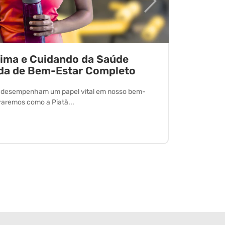
tima e Cuidando da Saúde
Desvend
da de Bem-Estar Completo
O exercício 
desfrutar de
l desempenham um papel vital em nosso bem-
oraremos como a Piatã...
Leia Mais