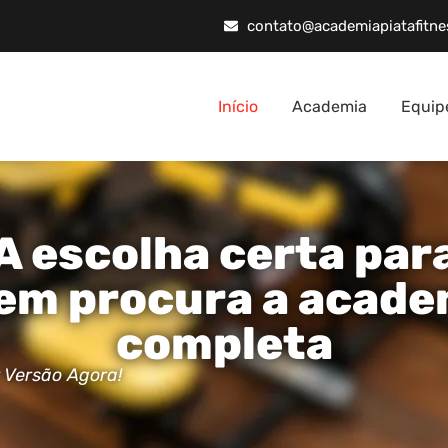
contato@academiapiatafitne
Início
Academia
Equip
A escolha certa par
em procura a acade
completa
 Versão Agora!