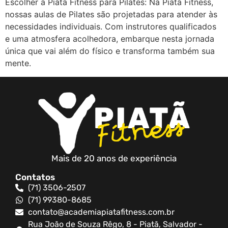
Escolher a Piatã Fitness para Pilates: Na Piatã Fitness,
nossas aulas de Pilates são projetadas para atender às
necessidades individuais. Com instrutores qualificados
e uma atmosfera acolhedora, embarque nesta jornada
única que vai além do físico e transforma também sua
mente.
Mais de 20 anos de experiência
Contatos
(71) 3506-2507
(71) 99380-8685
contato@academiapiatafitness.com.br
Rua João de Souza Rêgo, 8 - Piatã, Salvador -